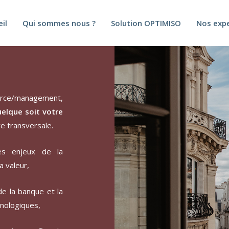
il
Qui sommes nous ?
Solution OPTIMISO
Nos expe
erce/management,
elque soit votre
re transversale.
es enjeux de la
a valeur,
e la banque et la
hnologiques,