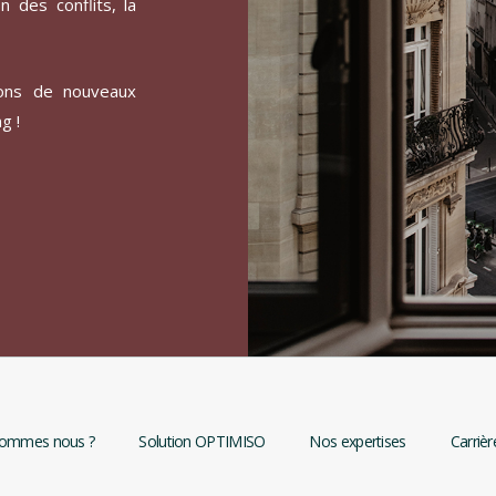
n des conflits, la
vons de nouveaux
g !
sommes nous ?
Solution OPTIMISO
Nos expertises
Carrièr